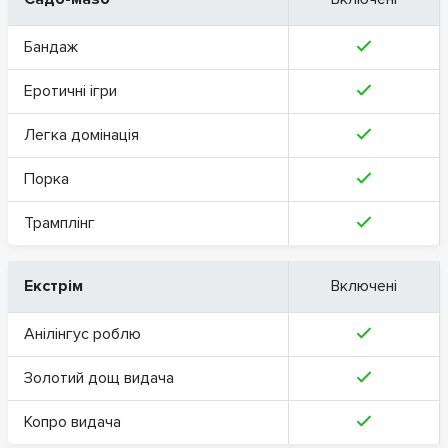
Бандаж
Еротичні ігри
Легка домінація
Порка
Трамплінг
Екстрім
Включені
Анілінгус роблю
Золотий дощ видача
Копро видача