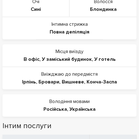
Очі
Волосся
Сині
Блондинка
Інтимна стрижка
Повна депіляція
Місця виїзду
В офіс
,
У заміський будинок
,
У готель
Виїжджаю до передмістя
Ірпінь
,
Бровари
,
Вишневе
,
Конча-Заспа
Володіння мовами
Російська
,
Українська
Інтим послуги