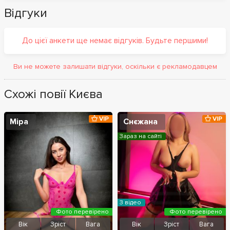
Відгуки
До цієї анкети ще немає відгуків. Будьте першими!
Ви не можете залишати відгуки, оскільки є рекламодавцем
Схожі повії Києва
VIP
VIP
Міра
Снєжана
Зараз на сайті
З відео
Фото перевірено
Фото перевірено
Вік
Зріст
Вага
Вік
Зріст
Вага