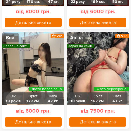
24 року
170 см.
47 кг.
23 року
169 см.
50 кг.
від 8000 грн.
від 6000 грн.
Детальна анкета
Детальна анкета
VIP
VIP
Єва
Аріна
Зараз на сайті
Зараз на сайті
Фото перевірено
Фото перевірено
Вік
Зріст
Вага
Вік
Зріст
Вага
19 років
172 см.
47 кг.
18 років
167 см.
47 кг.
від 6000 грн.
від 7500 грн.
Детальна анкета
Детальна анкета