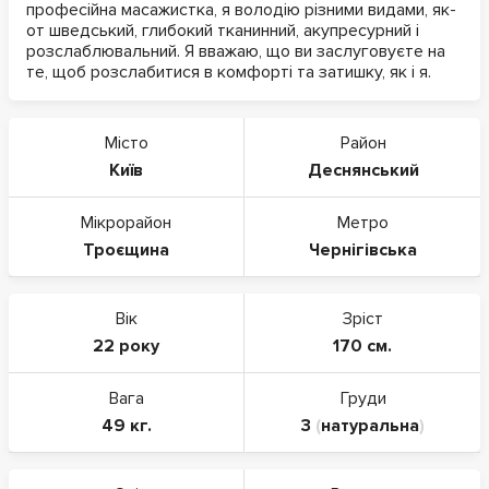
професійна масажистка, я володію різними видами, як-
от шведський, глибокий тканинний, акупресурний і
розслаблювальний. Я вважаю, що ви заслуговуєте на
те, щоб розслабитися в комфорті та затишку, як і я.
Місто
Район
Київ
Деснянський
Мікрорайон
Метро
Троєщина
Чернігівська
Вік
Зріст
22 року
170 см.
Вага
Груди
49 кг.
3
(
натуральна
)