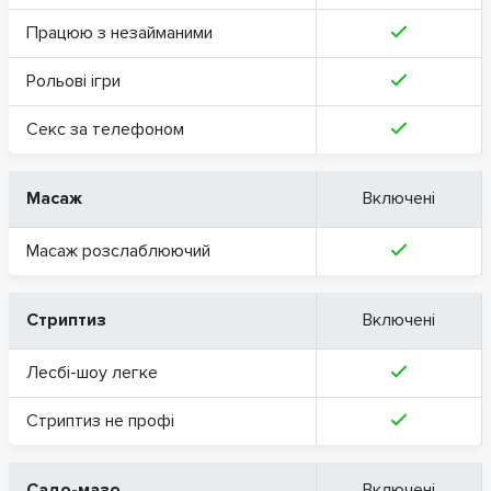
Працюю з незайманими
Рольові ігри
Секс за телефоном
Масаж
Включені
Масаж розслаблюючий
Стриптиз
Включені
Лесбі-шоу легке
Стриптиз не профі
Садо-мазо
Включені