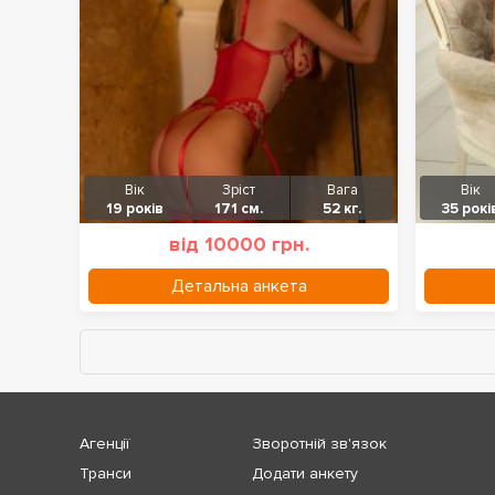
Вік
Зріст
Вага
Вік
19 років
171 см.
52 кг.
35 рокі
від 10000 грн.
Детальна анкета
Агенції
Зворотній зв'язок
Транси
Додати анкету