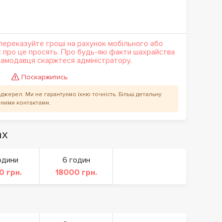
переказуйте гроші на рахунок мобільного або
с про це просять. Про будь-які факти шахрайства
кламодавця скаржтеся адміністратору.
Поскаржитись
их джерел. Ми не гарантуємо їхню точність. Більш детальну
аними контактами.
ах
одини
6 годин
0 грн.
18000 грн.