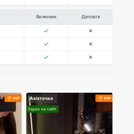
Включені
Доплата
Азіаточка
VIP
VIP
Зараз на сайті