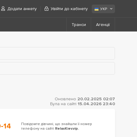
Додати анкету
Увійти до кабінету
УКР
Транси
Агенції
Оновлено
20.02.2025 02:07
Була на сайті
15.04.2026 23:40
-14
Повідомте дівчині, що знайшли її номер
телефону на сайті
RelaxKiev.vip.