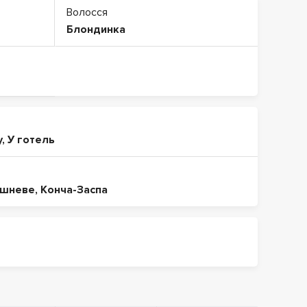
Волосся
Блондинка
у
,
У готель
шневе
,
Конча-Заспа