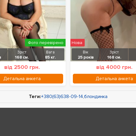
Фото перевірено
Нова
Зріст
Вага
Вік
Зріст
в
168 см.
85 кг.
25 років
168 см.
від 2500 грн.
від 4000 грн.
Детальна анкета
Детальна анкета
Теги:
+380(63)638-09-14
,
блондинка