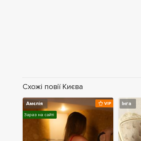
Схожі повії Києва
Амєлія
Інга
VIP
Зараз на сайті