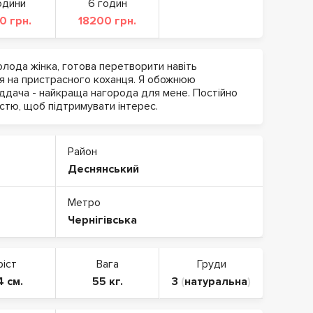
одини
6 годин
0 грн.
18200 грн.
олода жінка, готова перетворити навіть
я на пристрасного коханця. Я обожнюю
іддача - найкраща нагорода для мене. Постійно
стю, щоб підтримувати інтерес.
Район
Деснянський
Метро
Чернігівська
ріст
Вага
Груди
4 см.
55 кг.
3
(
натуральна
)