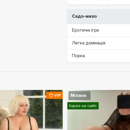
Садо-мазо
Еротичні ігри
Легка домінація
Порка
Мілана
VIP
Зараз на сайті