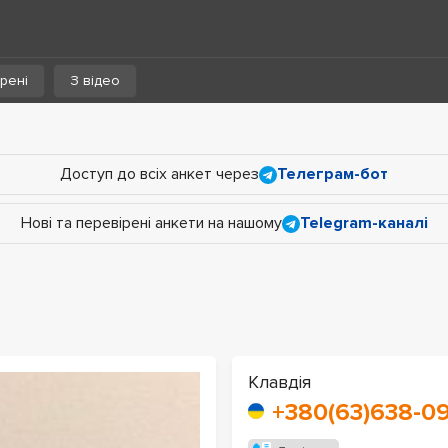
рені
З відео
Доступ до всіх анкет через
Телеграм-бот
Нові та перевірені анкети на нашому
Telegram-каналі
Клавдія
+380(63)638-09