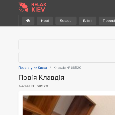
До каталогу
RELAX
KIEV
Нові
Дешеві
Елітні
Переві
Проститутки Києва
Клавдія № 68520
Повія Клавдія
Анкета №
68520