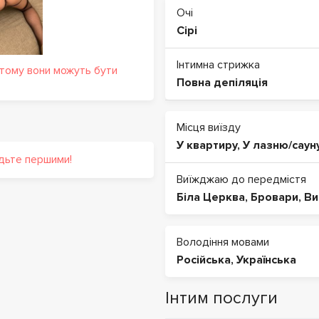
Очі
Сірі
Інтимна стрижка
 тому вони можуть бути
Повна депіляція
Місця виїзду
У квартиру
,
У лазню/саун
удьте першими!
Виїжджаю до передмістя
Біла Церква
,
Бровари
,
Ви
Володіння мовами
Російська
,
Українська
Інтим послуги