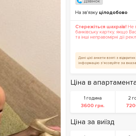
Дзвінок
На зв'язку
цілодобово
Стережіться шахраїв!
Не 
банківську картку, якщо Ва
та інші неправомірні дії ре
Дані цієї анкети взяті з відкрит
інформацію з'ясовуйте за вказ
Ціна в апартамент
1 година
2 г
3600 грн.
720
Ціна за виїзд