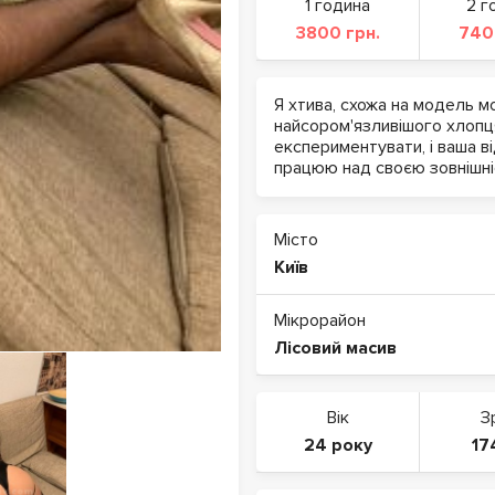
1 година
2 г
3800 грн.
740
Я хтива, схожа на модель м
найсором'язливішого хлопц
експериментувати, і ваша в
працюю над своєю зовнішні
Місто
Київ
Мікрорайон
Лісовий масив
Вік
З
24 року
17