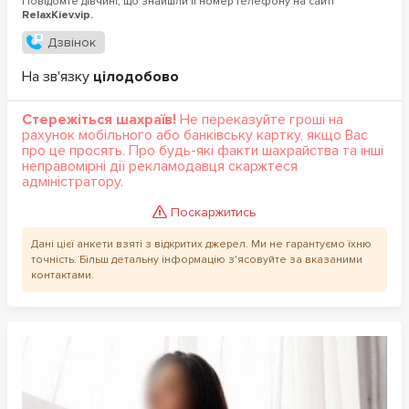
Повідомте дівчині, що знайшли її номер телефону на сайті
RelaxKiev.vip.
Дзвінок
На зв'язку
цілодобово
Стережіться шахраїв!
Не переказуйте гроші на
рахунок мобільного або банківську картку, якщо Вас
про це просять. Про будь-які факти шахрайства та інші
неправомірні дії рекламодавця скаржтеся
адміністратору.
Поскаржитись
Дані цієї анкети взяті з відкритих джерел. Ми не гарантуємо їхню
точність. Більш детальну інформацію з'ясовуйте за вказаними
контактами.