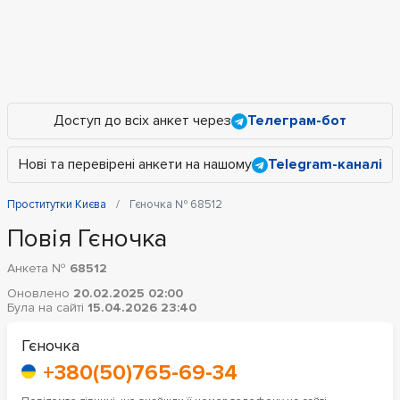
Доступ до всіх анкет через
Телеграм-бот
Нові та перевірені анкети на нашому
Telegram-каналі
Проститутки Києва
Гєночка № 68512
Повія Гєночка
Анкета №
68512
Оновлено
20.02.2025 02:00
Була на сайті
15.04.2026 23:40
Гєночка
+380(50)765-69-34