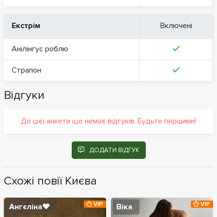
Екстрім
Включені
Анілінгус роблю
Страпон
Відгуки
До цієї анкети ще немає відгуків. Будьте першими!
ДОДАТИ ВІДГУК
Схожі повії Києва
VIP
VIP
Ангєліна❤️
Віка