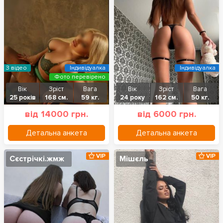
З відео
Індивідуалка
Індивідуалка
Фото перевірено
Вік
Зріст
Вага
Вік
Зріст
Вага
25 років
168 см.
59 кг.
24 року
162 см.
50 кг.
від 14000 грн.
від 6000 грн.
Детальна анкета
Детальна анкета
VIP
VIP
Сєстрічкі.жмж
Мішєль