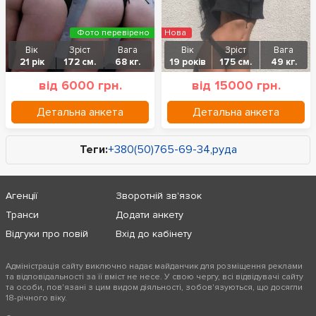
Фото перевірено
Нова
Вік
Зріст
Вага
Вік
Зріст
Вага
21 рік
172 см.
68 кг.
19 років
175 см.
49 кг.
від 6000 грн.
від 15000 грн.
Детальна анкета
Детальна анкета
Теги:
+380(50)765-69-34
,
руда
Агенції
Зворотній зв'язок
Транси
Додати анкету
Відгуки про повій
Вхід до кабінету
Адміністрація сайту виключно надає майданчик для розміщення реклами
та відповідальності за її вміст не несе. У свою чергу, всі відвідувачі сайту
та особи, пов'язані з цим видом діяльності, зобов'язуються, що досягли
18-річного віку.