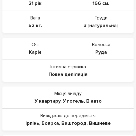
21 рік
166 см.
Вага
Груди
52 кг.
3
(
натуральна
)
Очі
Волосся
Каріє
Руда
Інтимна стрижка
Повна депіляція
Місця виїзду
У квартиру
,
У готель
,
В авто
Виїжджаю до передмістя
Ірпінь
,
Боярка
,
Вишгород
,
Вишневе