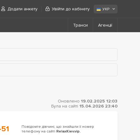
Додати анкету
Увійти до кабінету
УКР
Транси
Агенції
Оновлено
19.02.2025 12:03
Була на сайті
15.04.2026 23:40
-51
Повідомте дівчині, що знайшли її номер
телефону на сайті
RelaxKiev.vip.