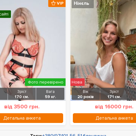
Нінєль
VIP
сайті
Фото перевірено
Нова
Зріст
Вага
Вік
Зріст
170 см.
59 кг.
20 років
171 см.
від 3500 грн.
від 16000 грн.
Детальна анкета
Детальна анкета