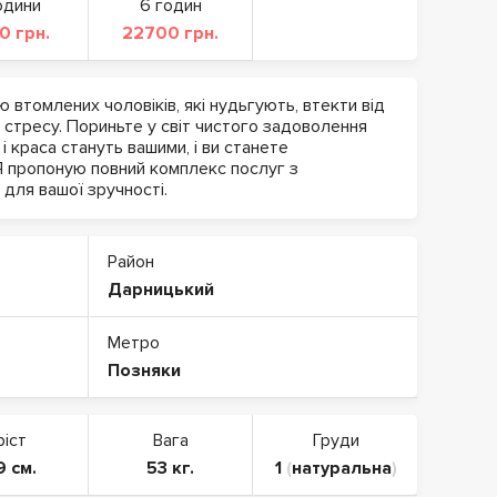
одини
6 годин
0 грн.
22700 грн.
 втомлених чоловіків, які нудьгують, втекти від
 стресу. Пориньте у світ чистого задоволення
 і краса стануть вашими, і ви станете
Я пропоную повний комплекс послуг з
для вашої зручності.
Район
Дарницький
Метро
Позняки
ріст
Вага
Груди
9 см.
53 кг.
1
(
натуральна
)