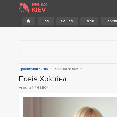
До каталогу
RELAX
KIEV
Нові
Дешеві
Елітні
Переві
Проститутки Києва
Хрістіна № 68504
Повія Хрістіна
Анкета №
68504