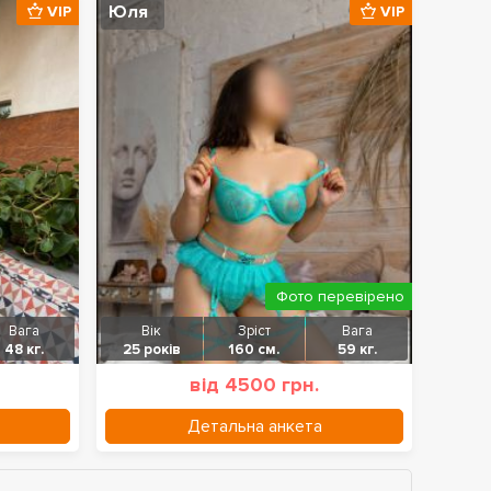
Юля
VIP
VIP
Фото перевірено
Вага
Вік
Зріст
Вага
48 кг.
25 років
160 см.
59 кг.
від 4500 грн.
Детальна анкета