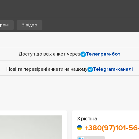
рені
З відео
Доступ до всіх анкет через
Телеграм-бот
Нові та перевірені анкети на нашому
Telegram-каналі
Хрістіна
+380(97)101-56