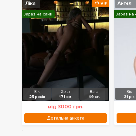
Ліка
Ангєл
VIP
Зараз на сайті
Зараз на 
Вік
Зріст
Вага
Вік
25 років
171 см.
49 кг.
31 рік
від 3000 грн.
Детальна анкета