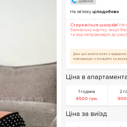
Дзвінок
На зв'язку
цілодобово
Стережіться шахраїв!
Не 
банківську картку, якщо Ва
та інші неправомірні дії ре
Дані цієї анкети взяті з відкрит
інформацію з'ясовуйте за вказ
Ціна в апартамент
1 година
2 г
4500 грн.
900
Ціна за виїзд