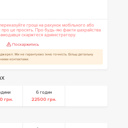
переказуйте гроші на рахунок мобільного або
с про це просять. Про будь-які факти шахрайства
кламодавця скаржтеся адміністратору.
Поскаржитись
их джерел. Ми не гарантуємо їхню точність. Більш детальну
аними контактами.
ах
одини
6 годин
0 грн.
22500 грн.