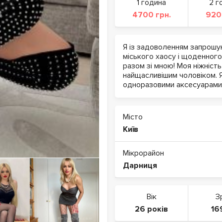
1 година
2 г
4700 грн.
920
Я із задоволенням запрошую
міського хаосу і щоденного
разом зі мною! Моя ніжність
найщасливішим чоловіком. 
одноразовими аксесуарами 
Місто
Київ
Мікрорайон
Дарниця
Вік
З
26 років
16