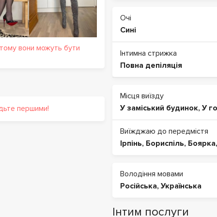
Очі
Сині
 тому вони можуть бути
Інтимна стрижка
Повна депіляція
Місця виїзду
У заміський будинок
,
У г
удьте першими!
Виїжджаю до передмістя
Ірпінь
,
Бориспіль
,
Боярка
Володіння мовами
Російська
,
Українська
Інтим послуги