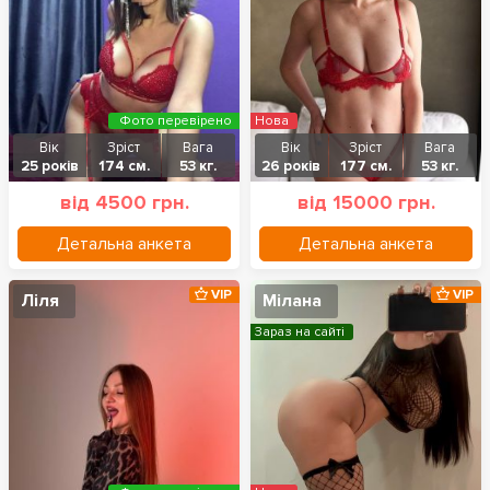
Фото перевірено
Нова
Вік
Зріст
Вага
Вік
Зріст
Вага
25 років
174 см.
53 кг.
26 років
177 см.
53 кг.
від 4500 грн.
від 15000 грн.
Детальна анкета
Детальна анкета
VIP
VIP
Ліля
Мілана
Зараз на сайті