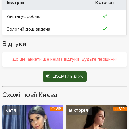
Екстрім
Включені
Анілінгус роблю
Золотий дощ видача
Відгуки
До цієї анкети ще немає відгуків. Будьте першими!
ДОДАТИ ВІДГУК
Схожі повії Києва
VIP
VIP
Катя
Вікторія