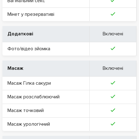
Вагінальний секс
Мінет у презервативі
Додаткові
Включені
Фото/відео зйомка
Масаж
Включені
Масаж Гілка сакури
Масаж розслаблюючий
Масаж точковий
Масаж урологічний