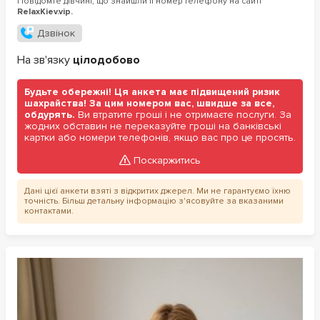
Повідомте дівчині, що знайшли її номер телефону на сайті
RelaxKiev.vip.
Дзвінок
На зв'язку
цілодобово
Будьте обережні! Ця анкета має підвищений ризик
шахрайства! За цим номером вас, швидше за все,
обдурять.
Ви втратите гроші і не отримаєте послуги. За
жодних обставин не переказуйте гроші на банківські
картки або номери телефонів, якщо вас про це просять.
Поскаржитись
Дані цієї анкети взяті з відкритих джерел. Ми не гарантуємо їхню
точність. Більш детальну інформацію з'ясовуйте за вказаними
контактами.