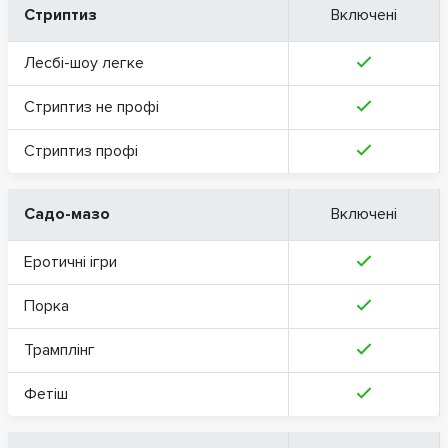
Стриптиз
Включені
Лесбі-шоу легке
Стриптиз не профі
Стриптиз профі
Садо-мазо
Включені
Еротичні ігри
Порка
Трамплінг
Фетіш