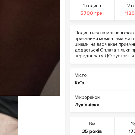
1 година
2 г
5700 грн.
1120
Подивіться на мої нові фот
приємними моментами життя
цінами, на вас чекає приєм
додається! Оплата тільки п
передоплату ДО зустрічі, я 
Місто
Київ
Мікрорайон
Лук'янівка
Вік
З
35 років
17