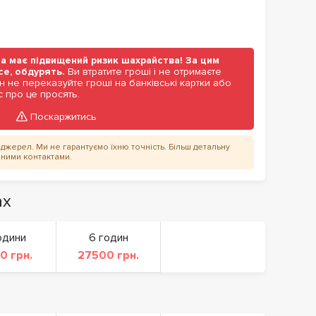
а має підвищений ризик шахрайства! За цим
се, обдурять.
Ви втратите гроші і не отримаєте
н не переказуйте гроші на банківські картки або
 про це просять.
Поскаржитись
их джерел. Ми не гарантуємо їхню точність. Більш детальну
аними контактами.
ах
одини
6 годин
0 грн.
27500 грн.