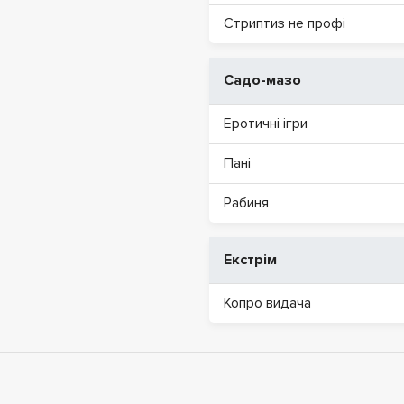
Стриптиз не профі
Садо-мазо
Еротичні ігри
Пані
Рабиня
Екстрім
Копро видача