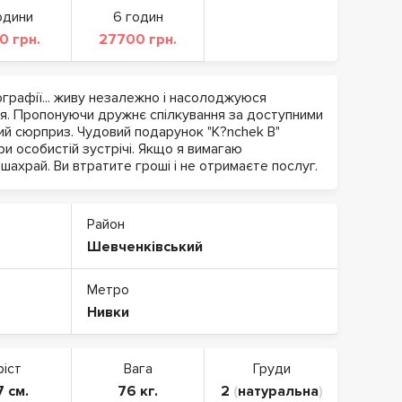
одини
6 годин
0 грн.
27700 грн.
ографії... живу незалежно і насолоджуюся
. Пропонуючи дружнє спілкування за доступними
ний сюрприз. Чудовий подарунок "K?nchek B"
ри особистій зустрічі. Якщо я вимагаю
шахрай. Ви втратите гроші і не отримаєте послуг.
Район
Шевченківський
Метро
Нивки
ріст
Вага
Груди
7 см.
76 кг.
2
(
натуральна
)