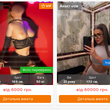
Анастасія
VIP
Ін
Фото перевірено
Зріст
Вага
Вік
Зріст
у
169 см.
50 кг.
23 року
170 см.
від 6000 грн.
від 60000 грн.
Детальна анкета
Детальна анкета