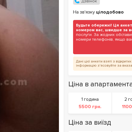
Дзвінок
На зв'язку
цілодобово
Будьте обережні! Ця анкет
номером вас, швидше за в
послуги. За жодних обстави
номери телефонів, якщо вас
Дані цієї анкети взяті з відкрит
інформацію з'ясовуйте за вказ
Ціна в апартамент
1 година
2 г
5500 грн.
1100
Ціна за виїзд