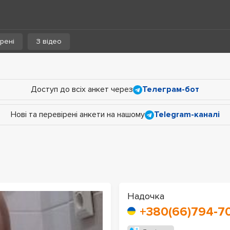
рені
З відео
Доступ до всіх анкет через
Телеграм-бот
Нові та перевірені анкети на нашому
Telegram-каналі
Надочка
+380(66)794-70