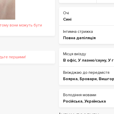
Очі
Сині
 тому вони можуть бути
Інтимна стрижка
Повна депіляція
Місця виїзду
удьте першими!
В офіс
,
У лазню/сауну
,
У 
Виїжджаю до передмістя
Боярка
,
Бровари
,
Вишго
Володіння мовами
Російська
,
Українська