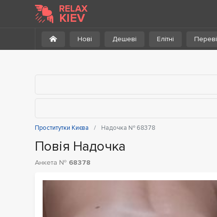
До каталогу
RELAX
KIEV
Нові
Дешеві
Елітні
Переві
Проститутки Києва
Надочка № 68378
Повія Надочка
Анкета №
68378