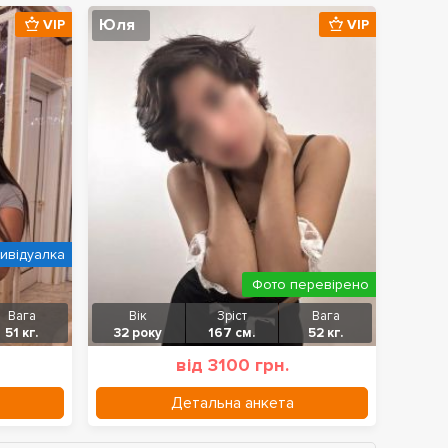
Юля
VIP
VIP
дивідуалка
Фото перевірено
Вага
Вік
Зріст
Вага
51 кг.
32 року
167 см.
52 кг.
від 3100 грн.
Детальна анкета