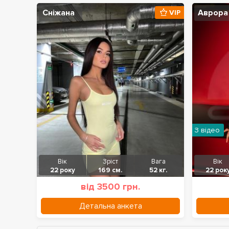
Сніжана
Аврора
VIP
З відео
Вік
Зріст
Вага
Вік
22 року
169 см.
52 кг.
22 рок
від 3500 грн.
Детальна анкета