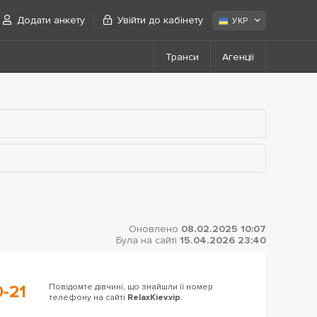
Додати анкету
Увійти до кабінету
УКР
Транси
Агенції
Оновлено
08.02.2025 10:07
Була на сайті
15.04.2026 23:40
-21
Повідомте дівчині, що знайшли її номер
телефону на сайті
RelaxKiev.vip.