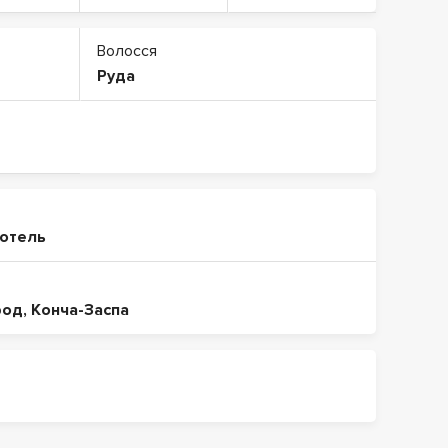
Волосся
Руда
готель
род
,
Конча-Заспа