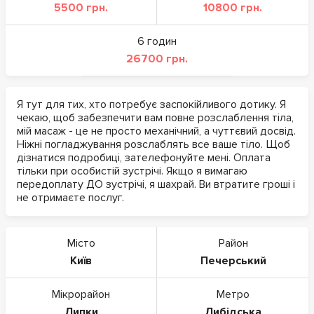
5500 грн.
10800 грн.
6 годин
26700 грн.
Я тут для тих, хто потребує заспокійливого дотику. Я
чекаю, щоб забезпечити вам повне розслаблення тіла,
мій масаж - це не просто механічний, а чуттєвий досвід.
Ніжні погладжування розслаблять все ваше тіло. Щоб
дізнатися подробиці, зателефонуйте мені. Оплата
тільки при особистій зустрічі. Якщо я вимагаю
передоплату ДО зустрічі, я шахрай. Ви втратите гроші і
не отримаєте послуг.
Місто
Район
Київ
Печерський
Мікрорайон
Метро
Липки
Либідська