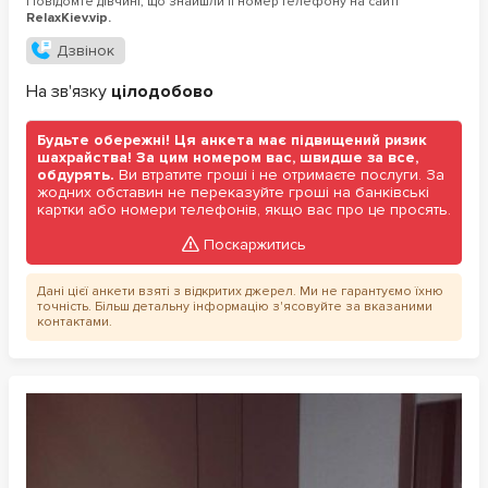
Повідомте дівчині, що знайшли її номер телефону на сайті
RelaxKiev.vip.
Дзвінок
На зв'язку
цілодобово
Будьте обережні! Ця анкета має підвищений ризик
шахрайства! За цим номером вас, швидше за все,
обдурять.
Ви втратите гроші і не отримаєте послуги. За
жодних обставин не переказуйте гроші на банківські
картки або номери телефонів, якщо вас про це просять.
Поскаржитись
Дані цієї анкети взяті з відкритих джерел. Ми не гарантуємо їхню
точність. Більш детальну інформацію з'ясовуйте за вказаними
контактами.