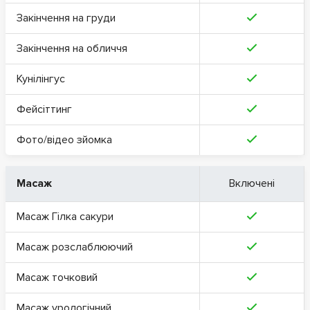
Закінчення на груди
Закінчення на обличчя
Кунілінгус
Фейсіттинг
Фото/відео зйомка
Масаж
Включені
Масаж Гілка сакури
Масаж розслаблюючий
Масаж точковий
Масаж урологічний