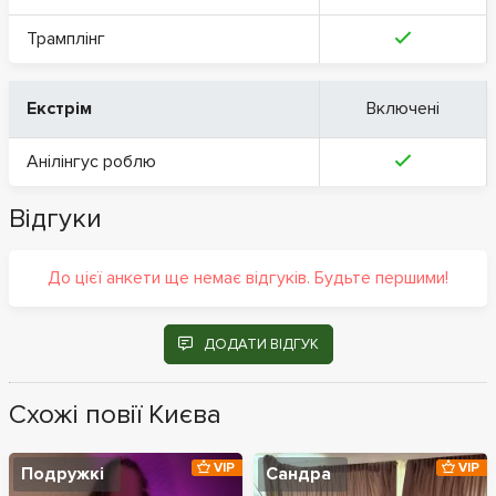
Трамплінг
Екстрім
Включені
Анілінгус роблю
Відгуки
До цієї анкети ще немає відгуків. Будьте першими!
ДОДАТИ ВІДГУК
Схожі повії Києва
VIP
VIP
Подружкі
Сандра