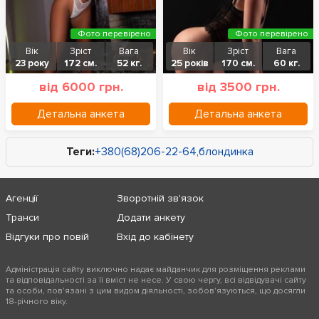
Фото перевірено
Фото перевірено
Вік
Зріст
Вага
Вік
Зріст
Вага
23 року
172 см.
52 кг.
25 років
170 см.
60 кг.
від 6000 грн.
від 3500 грн.
Детальна анкета
Детальна анкета
Теги:
+380(68)206-22-64
,
блондинка
Агенції
Зворотній зв'язок
Транси
Додати анкету
Відгуки про повій
Вхід до кабінету
Адміністрація сайту виключно надає майданчик для розміщення реклами
та відповідальності за її вміст не несе. У свою чергу, всі відвідувачі сайту
та особи, пов'язані з цим видом діяльності, зобов'язуються, що досягли
18-річного віку.