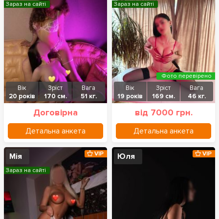
Зараз на сайті
Зараз на сайті
Фото перевірено
Вік
Зріст
Вага
Вік
Зріст
Вага
20 років
170 см.
51 кг.
19 років
169 см.
46 кг.
Договірна
від 7000 грн.
Детальна анкета
Детальна анкета
VIP
VIP
Мія
Юля
Зараз на сайті