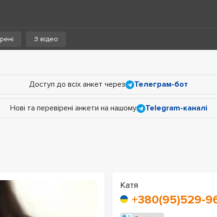
рені
З відео
Доступ до всіх анкет через
Телеграм-бот
Нові та перевірені анкети на нашому
Telegram-каналі
Катя
+380(95)529-9