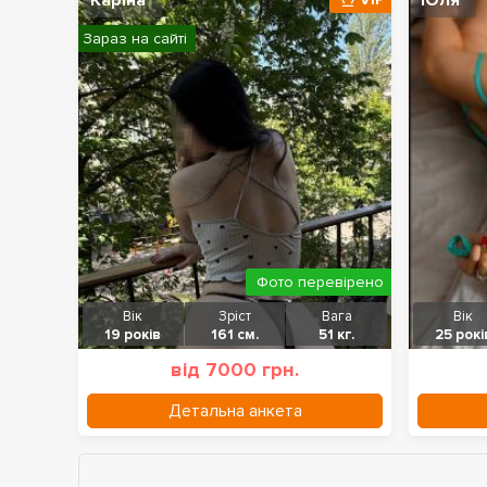
Каріна
Юля
Зараз на сайті
Фото перевірено
Вік
Зріст
Вага
Вік
19 років
161 см.
51 кг.
25 рокі
від 7000 грн.
Детальна анкета