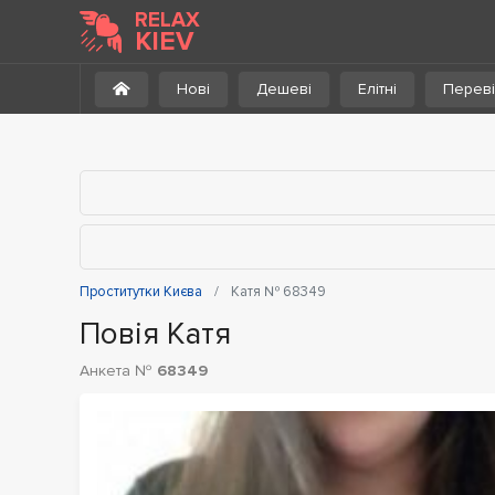
До каталогу
RELAX
KIEV
Нові
Дешеві
Елітні
Переві
Проститутки Києва
Катя № 68349
Повія Катя
Анкета №
68349