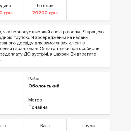
одини
6 годин
0 грн.
20200 грн.
, яка пропонує широкий спектр послуг. Я працюю
жодною групою. Я зосереджений на наданні
ованого досвіду для вимогливих клієнтів.
лення гарантовані. Оплата тільки при особистій
ередоплату ДО зустрічі, я шахрай. Ви втратите
.
Район
Оболонський
Метро
Почайна
ріст
Вага
Груди