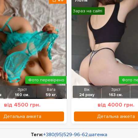
Лола
Зараз на сайті
Фото перевірено
Фото п
Зріст
Вага
Вік
Зріст
в
160 см.
59 кг.
24 року
163 см.
від 4500 грн.
від 4000 грн.
Детальна анкета
Детальна анкета
Теги:
+380(95)529-96-62
,
шатенка