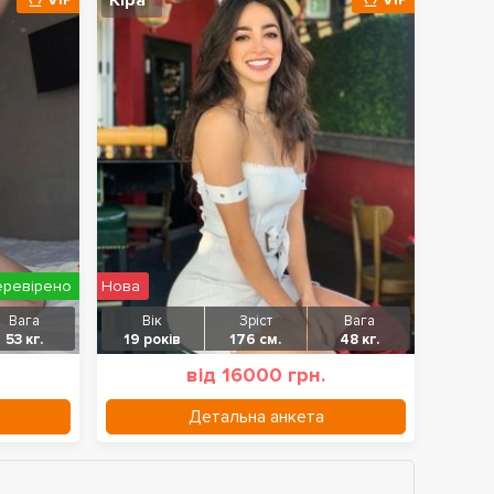
Кіра
еревірено
Нова
Вага
Вік
Зріст
Вага
53 кг.
19 років
176 см.
48 кг.
від 16000 грн.
Детальна анкета