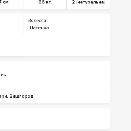
7 см.
66 кг.
2
(
натуральна
)
Волосся
Шатенка
ель
ари
,
Вишгород