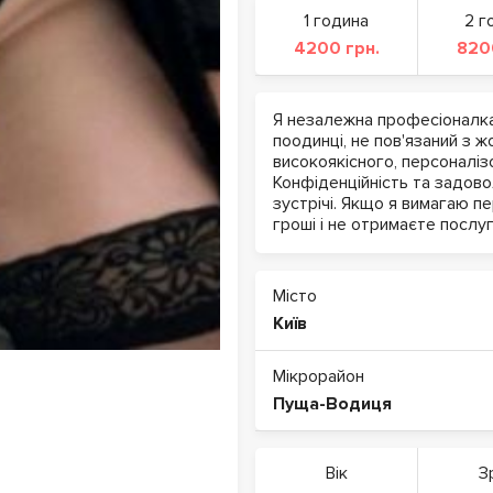
1 година
2 г
4200 грн.
820
Я незалежна професіоналка
поодинці, не пов'язаний з 
високоякісного, персоналіз
Конфіденційність та задово
зустрічі. Якщо я вимагаю п
гроші і не отримаєте послуг
Місто
Київ
Мікрорайон
Пуща-Водиця
Вік
З