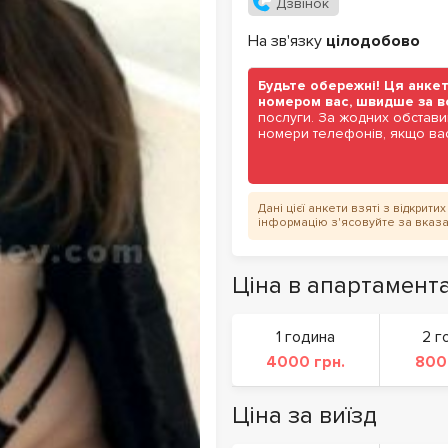
Дзвінок
На зв'язку
цілодобово
Будьте обережні! Ця анкет
номером вас, швидше за в
послуги. За жодних обстави
номери телефонів, якщо вас
Дані цієї анкети взяті з відкрит
інформацію з'ясовуйте за вказ
Ціна в апартамент
1 година
2 г
4000 грн.
800
Ціна за виїзд