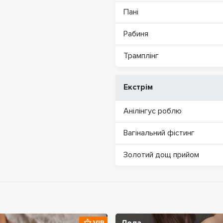
Пані
Рабиня
Трамплінг
Екстрім
Анілінгус роблю
Вагінальний фістинг
Золотий дощ прийом
VIP