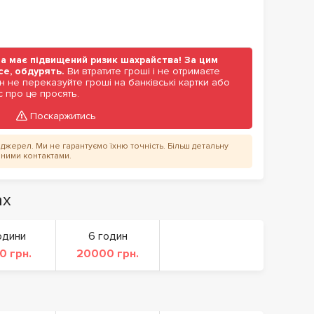
а має підвищений ризик шахрайства! За цим
се, обдурять.
Ви втратите гроші і не отримаєте
н не переказуйте гроші на банківські картки або
 про це просять.
Поскаржитись
их джерел. Ми не гарантуємо їхню точність. Більш детальну
аними контактами.
ах
одини
6 годин
0 грн.
20000 грн.