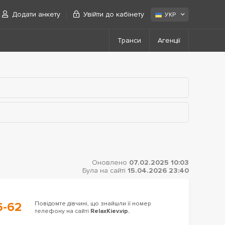
Додати анкету
Увійти до кабінету
УКР
Транси
Агенції
Оновлено
07.02.2025 10:03
Була на сайті
15.04.2026 23:40
6-62
Повідомте дівчині, що знайшли її номер
телефону на сайті
RelaxKiev.vip.