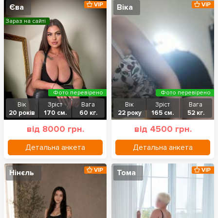
VIP
VIP
Єва
Віка
Зараз на сайті
Фото перевірено
Фото перевірено
Вік
Зріст
Вага
Вік
Зріст
Вага
20 років
170 см.
60 кг.
22 року
165 см.
52 кг.
від 8000 грн.
від 4500 грн.
Детальна анкета
Детальна анкета
VIP
VIP
Нінєль
Тома