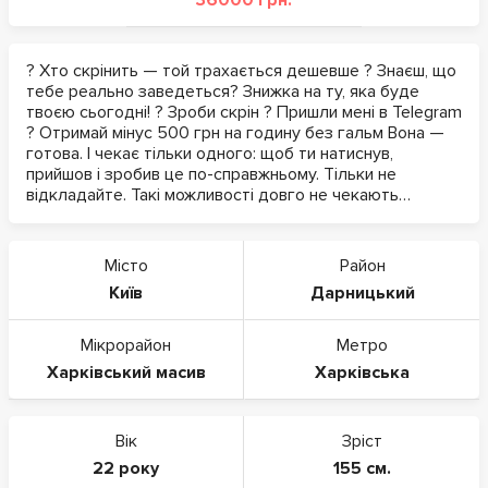
36000 грн.
? Хто скрінить — той трахається дешевше ? Знаєш, що
тебе реально заведеться? Знижка на ту, яка буде
твоєю сьогодні! ? Зроби скрін ? Пришли мені в Telegram
? Отримай мінус 500 грн на годину без гальм Вона —
готова. І чекає тільки одного: щоб ти натиснув,
прийшов і зробив це по-справжньому. Тільки не
відкладайте. Такі можливості довго не чекають…
Місто
Район
Київ
Дарницький
Мікрорайон
Метро
Харківський масив
Харківська
Вік
Зріст
22 року
155 см.