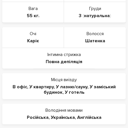
Вага
Груди
55 кг.
3
(
натуральна
)
Очі
Волосся
Каріє
Шатенка
Інтимна стрижка
Повна депіляція
Місця виїзду
В офіс
,
У квартиру
,
У лазню/сауну
,
У заміський
будинок
,
У готель
Володіння мовами
Російська
,
Українська
,
Англійська