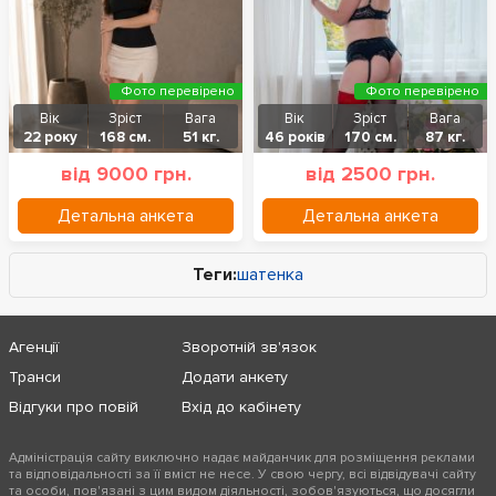
Фото перевірено
Фото перевірено
Вік
Зріст
Вага
Вік
Зріст
Вага
22 року
168 см.
51 кг.
46 років
170 см.
87 кг.
від 9000 грн.
від 2500 грн.
Детальна анкета
Детальна анкета
Теги:
шатенка
Агенції
Зворотній зв'язок
Транси
Додати анкету
Відгуки про повій
Вхід до кабінету
Адміністрація сайту виключно надає майданчик для розміщення реклами
та відповідальності за її вміст не несе. У свою чергу, всі відвідувачі сайту
та особи, пов'язані з цим видом діяльності, зобов'язуються, що досягли