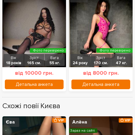
Фото перевірено
Фото перевірено
Вік
Зріст
Вага
Вік
Зріст
Вага
18 років
165 см.
55 кг.
24 року
170 см.
47 кг.
від 10000 грн.
від 8000 грн.
Детальна анкета
Детальна анкета
Схожі повії Києва
VIP
VIP
Єва
Алёна
Зараз на сайті