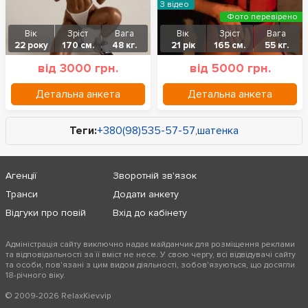
З відео
Фото перевірено
Вік
Зріст
Вага
Вік
Зріст
Вага
22 року
170 см.
48 кг.
21 рік
165 см.
55 кг.
від 3000 грн.
від 5000 грн.
Детальна анкета
Детальна анкета
Теги:
+380(98)535-57-57
,
шатенка
Агенції
Зворотній зв'язок
Транси
Додати анкету
Відгуки про повій
Вхід до кабінету
Адміністрація сайту виключно надає майданчик для розміщення реклами
та відповідальності за її вміст не несе. У свою чергу, всі відвідувачі сайту
та особи, пов'язані з цим видом діяльності, зобов'язуються, що досягли
18-річного віку.
+380(98)535-57-57
© 2009-2026 RelaxKiev.vip