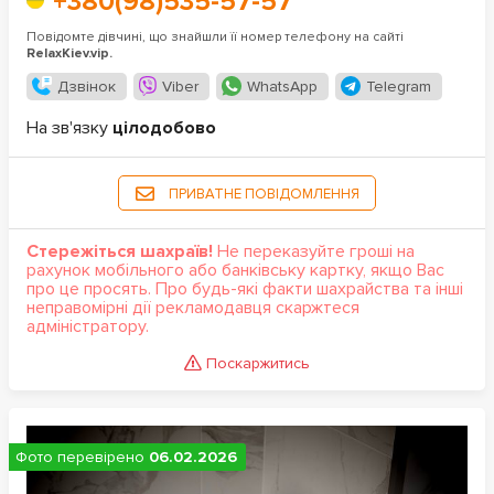
+380(98)535-57-57
Повідомте дівчині, що знайшли її номер телефону на сайті
RelaxKiev.vip.
Дзвінок
Viber
WhatsApp
Telegram
На зв'язку
цілодобово
ПРИВАТНЕ ПОВІДОМЛЕННЯ
Стережіться шахраїв!
Не переказуйте гроші на
рахунок мобільного або банківську картку, якщо Вас
про це просять. Про будь-які факти шахрайства та інші
неправомірні дії рекламодавця скаржтеся
адміністратору.
Поскаржитись
Фото перевірено
06.02.2026