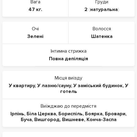
Вага
Груди
47 кг.
2
(
натуральна
)
Очі
Волосся
Зелені
Шатенка
Інтимна стрижка
Повна депіляція
Місця виїзду
У квартиру
,
У лазню/сауну
,
У заміський будинок
,
У
готель
Виїжджаю до передмістя
Ірпінь
,
Біла Церква
,
Бориспіль
,
Боярка
,
Бровари
,
Буча
,
Вишгород
,
Вишневе
,
Конча-Заспа