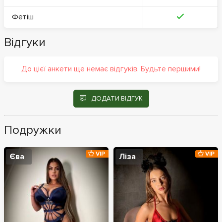
Фетіш
Відгуки
До цієї анкети ще немає відгуків. Будьте першими!
ДОДАТИ ВІДГУК
Подружки
VIP
VIP
Єва
Ліза