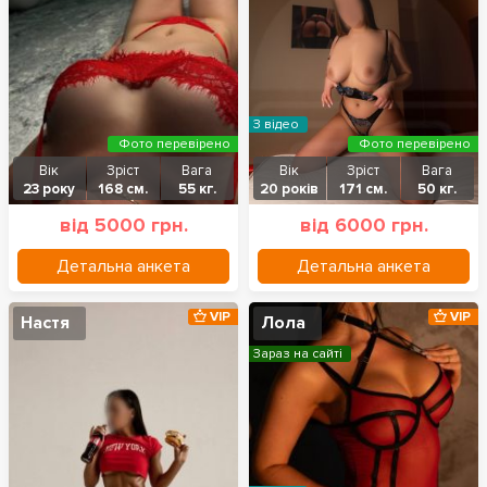
З відео
Фото перевірено
Фото перевірено
Вік
Зріст
Вага
Вік
Зріст
Вага
23 року
168 см.
55 кг.
20 років
171 см.
50 кг.
від 5000 грн.
від 6000 грн.
Детальна анкета
Детальна анкета
VIP
VIP
Настя
Лола
Зараз на сайті