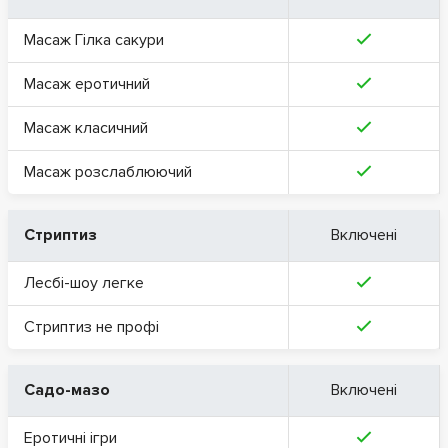
Масаж Гілка сакури
Масаж еротичний
Масаж класичний
Масаж розслаблюючий
Стриптиз
Включені
Лесбі-шоу легке
Стриптиз не профі
Садо-мазо
Включені
Еротичні ігри