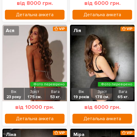
від 8000 грн.
від 6000 грн.
Детальна анкета
Детальна анкета
VIP
VIP
Ася
Лія
Фото перевірено
Фото перевірено
Вік
Зріст
Вага
Вік
Зріст
Вага
23 року
175 см.
53 кг.
19 років
178 см.
65 кг.
від 10000 грн.
від 6000 грн.
Детальна анкета
Детальна анкета
VIP
VIP
Ліна
Міра