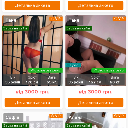
Детальна анкета
Детальна анкета
VIP
VIP
Таня
Таня
Зараз на сайті
Зараз на сайті
З відео
Фото перевірено
Фото перевірено
Вік
Зріст
Вага
Вік
Зріст
Вага
35 років
170 см.
65 кг.
35 років
167 см.
60 кг.
від 3000 грн.
від 3000 грн.
Детальна анкета
Детальна анкета
VIP
VIP
Софія
Алёна
Зараз на сайті
Зараз на сайті