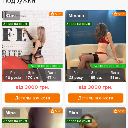
Подружки
VIP
VIP
Юля
Мілана
Зараз на сайті
Зараз на сайті
Фото перевірено
Фото перевірено
Вік
Зріст
Вага
Вік
Зріст
Вага
40 років
170 см.
47 кг.
23 року
165 см.
51 кг.
від 3000 грн.
від 3000 грн.
Детальна анкета
Детальна анкета
VIP
VIP
Міра
Віка
Зараз на сайті
Зараз на сайті