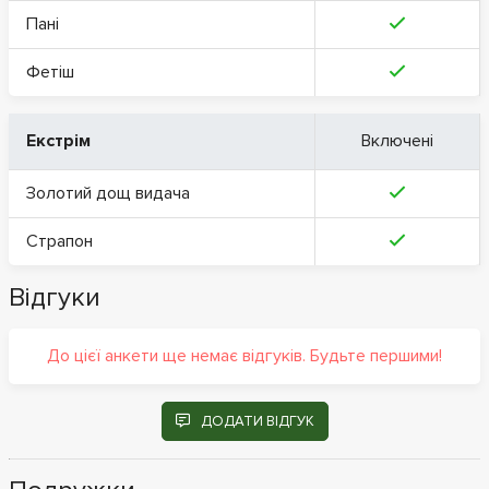
Пані
Фетіш
Екстрім
Включені
Золотий дощ видача
Страпон
Відгуки
До цієї анкети ще немає відгуків. Будьте першими!
ДОДАТИ ВІДГУК