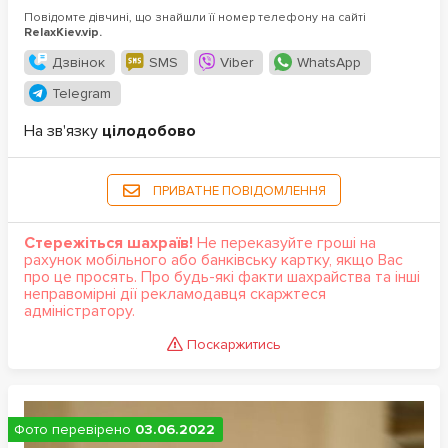
Повідомте дівчині, що знайшли її номер телефону на сайті
RelaxKiev.vip.
Дзвінок
SMS
Viber
WhatsApp
Telegram
На зв'язку
цілодобово
ПРИВАТНЕ ПОВІДОМЛЕННЯ
Стережіться шахраїв!
Не переказуйте гроші на
рахунок мобільного або банківську картку, якщо Вас
про це просять. Про будь-які факти шахрайства та інші
неправомірні дії рекламодавця скаржтеся
адміністратору.
Поскаржитись
Фото перевірено
03.06.2022