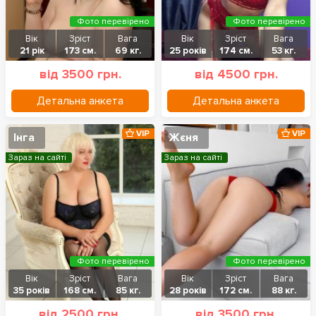
Фото перевірено
Фото перевірено
Вік
Зріст
Вага
Вік
Зріст
Вага
21 рік
173 см.
69 кг.
25 років
174 см.
53 кг.
від 3500 грн.
від 4500 грн.
Детальна анкета
Детальна анкета
VIP
VIP
Інга
Жєня
Зараз на сайті
Зараз на сайті
Фото перевірено
Фото перевірено
Вік
Зріст
Вага
Вік
Зріст
Вага
35 років
168 см.
85 кг.
28 років
172 см.
88 кг.
від 2500 грн.
від 3500 грн.