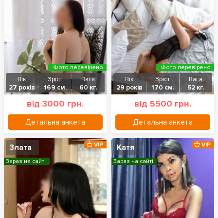
Фото перевірено
Фото перевірено
Вік
Зріст
Вага
Вік
Зріст
Вага
27 років
169 см.
60 кг.
29 років
170 см.
52 кг.
від 3000 грн.
від 5500 грн.
Детальна анкета
Детальна анкета
VIP
VIP
Злата
Катя
Зараз на сайті
Зараз на сайті