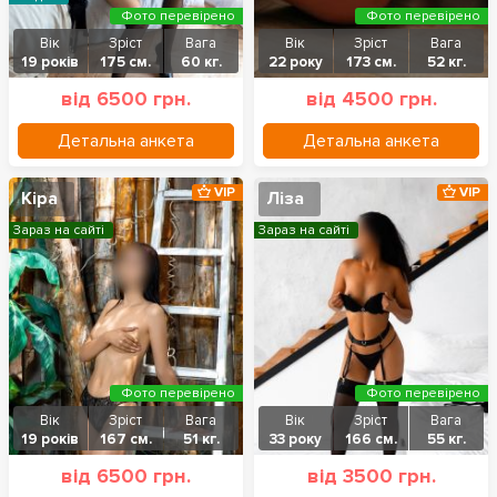
Фото перевірено
Фото перевірено
Вік
Зріст
Вага
Вік
Зріст
Вага
19 років
175 см.
60 кг.
22 року
173 см.
52 кг.
від 6500 грн.
від 4500 грн.
Детальна анкета
Детальна анкета
VIP
VIP
Кіра
Ліза
Зараз на сайті
Зараз на сайті
Фото перевірено
Фото перевірено
Вік
Зріст
Вага
Вік
Зріст
Вага
19 років
167 см.
51 кг.
33 року
166 см.
55 кг.
від 6500 грн.
від 3500 грн.