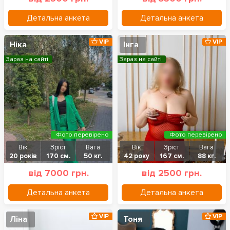
Детальна анкета
Детальна анкета
VIP
VIP
Ніка
Інга
Зараз на сайті
Зараз на сайті
Фото перевірено
Фото перевірено
Вік
Зріст
Вага
Вік
Зріст
Вага
20 років
170 см.
50 кг.
42 року
167 см.
88 кг.
від 7000 грн.
від 2500 грн.
Детальна анкета
Детальна анкета
VIP
VIP
Ліна
Тоня