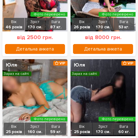
Фото перевірено
Фото перевірено
Вік
Зріст
Вага
Вік
Зріст
Вага
46 років
170 см.
87 кг.
26 років
170 см.
53 кг.
від 2500 грн.
від 8000 грн.
Детальна анкета
Детальна анкета
VIP
VIP
Юля
Юля
Зараз на сайті
Зараз на сайті
Фото перевірено
Фото перевірено
Вік
Зріст
Вага
Вік
Зріст
Вага
25 років
160 см.
59 кг.
25 років
170 см.
60 кг.