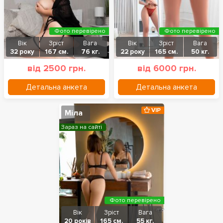
Фото перевірено
Фото перевірено
Вік
Зріст
Вага
Вік
Зріст
Вага
32 року
167 см.
76 кг.
22 року
165 см.
50 кг.
від 2500 грн.
від 6000 грн.
Детальна анкета
Детальна анкета
VIP
Міла
Зараз на сайті
Фото перевірено
Вік
Зріст
Вага
20 років
165 см.
55 кг.