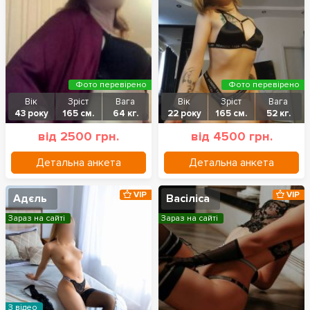
Фото перевірено
Фото перевірено
Вік
Зріст
Вага
Вік
Зріст
Вага
43 року
165 см.
64 кг.
22 року
165 см.
52 кг.
від 2500 грн.
від 4500 грн.
Детальна анкета
Детальна анкета
VIP
VIP
Адєль
Васіліса
Зараз на сайті
Зараз на сайті
З відео