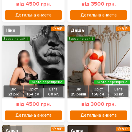
від 4500 грн.
від 3500 грн.
Детальна анкета
Детальна анкета
VIP
VIP
Ніка
Даша
Зараз на сайті
Зараз на сайті
Фото перевірено
Фото перевірено
Вік
Зріст
Вага
Вік
Зріст
Вага
21 рік
164 см.
60 кг.
25 років
168 см.
63 кг.
від 4500 грн.
від 3000 грн.
Детальна анкета
Детальна анкета
VIP
VIP
Аліса
Аліна