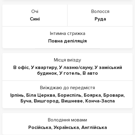
Очі
Волосся
Сині
Руда
Інтимна стрижка
Повна депіляція
Місця виїзду
В офіс
,
У квартиру
,
У лазню/сауну
,
У заміський
будинок
,
У готель
,
В авто
Виїжджаю до передмістя
Ірпінь
,
Біла Церква
,
Бориспіль
,
Боярка
,
Бровари
,
Буча
,
Вишгород
,
Вишневе
,
Конча-Заспа
Володіння мовами
Російська
,
Українська
,
Англійська