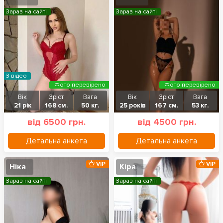
Зараз на сайті
Зараз на сайті
З відео
Фото перевірено
Фото перевірено
Вік
Зріст
Вага
Вік
Зріст
Вага
21 рік
168 см.
50 кг.
25 років
167 см.
53 кг.
від 6500 грн.
від 4500 грн.
Детальна анкета
Детальна анкета
VIP
VIP
Ніка
Кіра
Зараз на сайті
Зараз на сайті