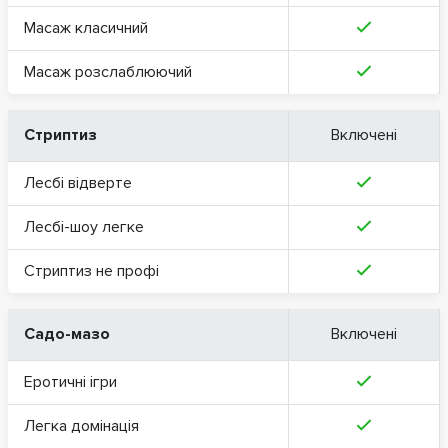
Масаж класичний
Масаж розслаблюючий
Стриптиз
Включені
Лесбі відверте
Лесбі-шоу легке
Стриптиз не профі
Садо-мазо
Включені
Еротичні ігри
Легка домінація