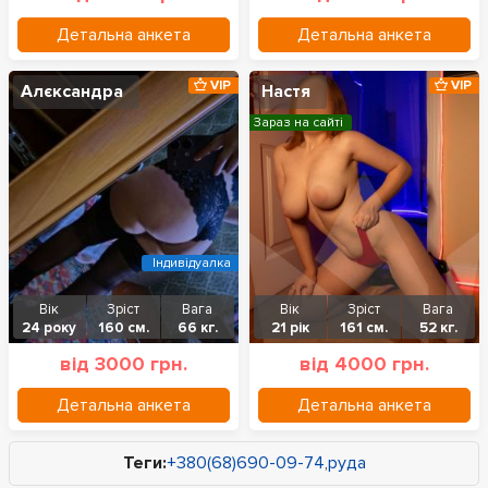
Детальна анкета
Детальна анкета
VIP
VIP
Алєксандра
Настя
Зараз на сайті
Індивідуалка
Вік
Зріст
Вага
Вік
Зріст
Вага
24 року
160 см.
66 кг.
21 рік
161 см.
52 кг.
від 3000 грн.
від 4000 грн.
Детальна анкета
Детальна анкета
Теги:
+380(68)690-09-74
,
руда