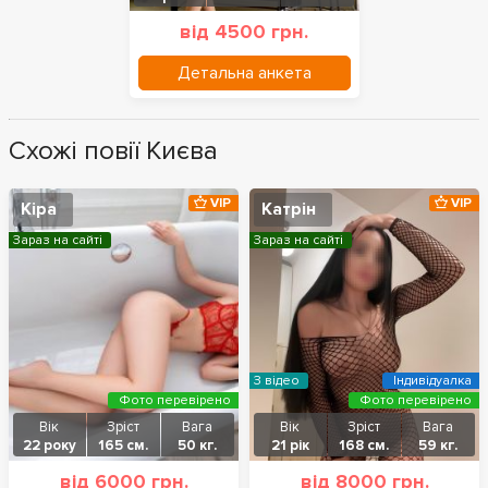
від 4500 грн.
Детальна анкета
Схожі повії Києва
VIP
VIP
Кіра
Катрін
Зараз на сайті
Зараз на сайті
З відео
Індивідуалка
Фото перевірено
Фото перевірено
Вік
Зріст
Вага
Вік
Зріст
Вага
22 року
165 см.
50 кг.
21 рік
168 см.
59 кг.
від 6000 грн.
від 8000 грн.